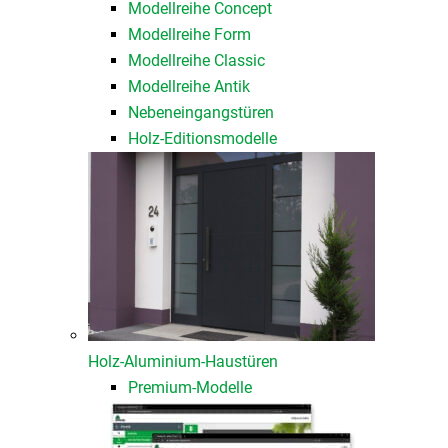
Modellreihe Concept
Modellreihe Form
Modellreihe Classic
Modellreihe Antik
Nebeneingangstüren
Holz-Editionsmodelle
Holz-Aluminium-Haustüren
Premium-Modelle