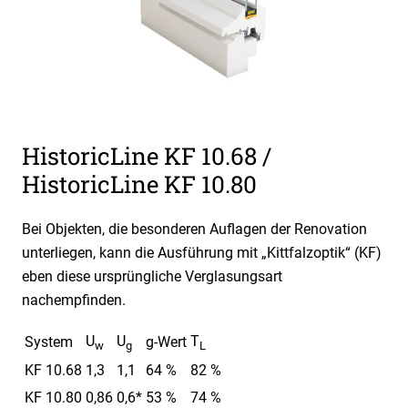
HistoricLine KF 10.68 /
HistoricLine KF 10.80
Bei Objekten, die besonderen Auflagen der Renovation
unterliegen, kann die Ausführung mit „Kittfalzoptik“ (KF)
eben diese ursprüngliche Verglasungsart
nachempfinden.
U
U
T
System
g-Wert
w
g
L
KF 10.68
1,3
1,1
64 %
82 %
KF 10.80
0,86
0,6*
53 %
74 %