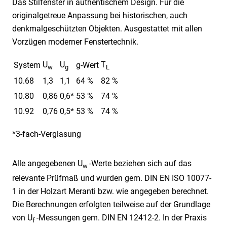
Das Stilfenster in authentischem Design. Für die
originalgetreue Anpassung bei historischen, auch
denkmalgeschützten Objekten. Ausgestattet mit allen
Vorzügen moderner Fenstertechnik.
U
U
T
System
g-Wert
w
g
L
10.68
1,3
1,1
64 %
82 %
10.80
0,86
0,6*
53 %
74 %
10.92
0,76
0,5*
53 %
74 %
*3-fach-Verglasung
Alle angegebenen U
-Werte beziehen sich auf das
w
relevante Prüfmaß und wurden gem. DIN EN ISO 10077-
1 in der Holzart Meranti bzw. wie angegeben berechnet.
Die Berechnungen erfolgten teilweise auf der Grundlage
von U
-Messungen gem. DIN EN 12412-2. In der Praxis
f