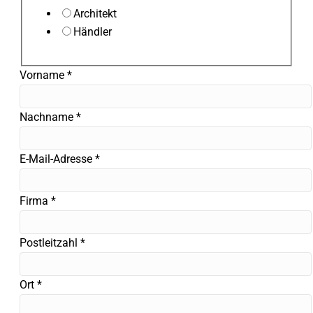
Architekt
Händler
L
Vorname
*
a
y
Nachname
*
o
u
E-Mail-Adresse
*
t
P
Firma
*
o
s
t
Postleitzahl
*
l
e
Ort
*
i
t